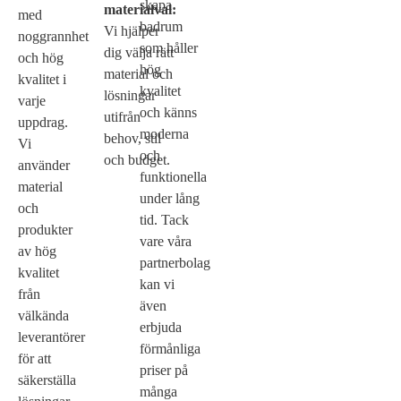
skapa
materialval:
med
badrum
Vi hjälper
noggrannhet
som håller
dig välja rätt
och hög
hög
material och
kvalitet i
kvalitet
lösningar
varje
och känns
utifrån
uppdrag.
moderna
behov, stil
Vi
och
och budget.
använder
funktionella
material
under lång
och
tid. Tack
produkter
vare våra
av hög
partnerbolag
kvalitet
kan vi
från
även
välkända
erbjuda
leverantörer
förmånliga
för att
priser på
säkerställa
många