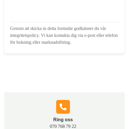
Genom att skicka in detta formulär godkänner du vår
integritetspolicy. Vi kan kontakta dig via e-post eller telefon
för bokning eller marknadsföring.
Hör av dig till oss
Fyll i formuläret, så kontaktar vi dig och berättar hur vi
snabbt och tryggt kan hjälpa dig med lösningar som
passar just din situation.
Ring oss​
070 768 79 22