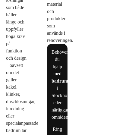
lösningar
material
som både
och
håller
produkter
länge och
som
uppfyller
används i
höga krav
renoveringen.
på
funktion
Behöver
och design
du
– oavsett
hjälp
om det
med
gäller
badrumsrenovering
kakel,
i
klinker,
Stockholm
duschlösningar,
eller
inredning
närliggande
eller
områden?
specialanpassade
Ring
badrum tar