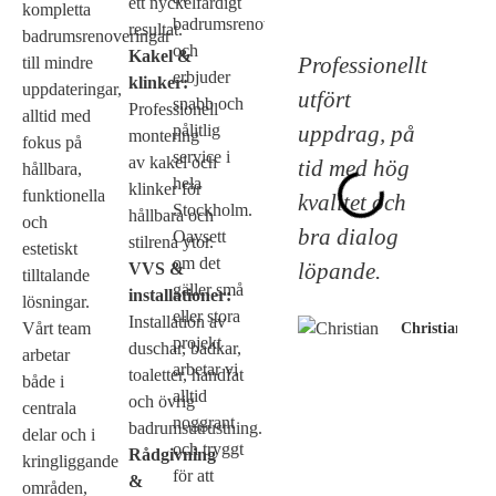
ett nyckelfärdigt
kompletta
badrumsrenoveringar
resultat.
badrumsrenoveringar
och
Kakel &
Professionellt
till mindre
erbjuder
klinker:
uppdateringar,
utfört
snabb och
Professionell
alltid med
uppdrag, på
pålitlig
montering
fokus på
service i
av kakel och
tid med hög
hållbara,
hela
klinker för
funktionella
kvalitet och
Stockholm.
hållbara och
och
bra dialog
Oavsett
stilrena ytor.
estetiskt
om det
löpande.
VVS &
tilltalande
gäller små
installationer:
lösningar.
eller stora
Installation av
Vårt team
Christian
projekt
duschar, badkar,
arbetar
arbetar vi
toaletter, handfat
både i
alltid
och övrig
centrala
noggrant
badrumsutrustning.
delar och i
och tryggt
Rådgivning
kringliggande
för att
&
områden,