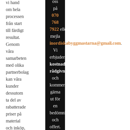
oss
vi hand
på
om hela
0
70
processen
768
från start
7922
eller
till färdigt
mejla
resultat.
inordiskabyggmastarna@gmail.com
.
Genom
Vi
våra
erbjuder
samarbeten
kostnadsfri
med olika
rådgivning
partnerbolag
och
kan våra
kommer
kunder
gärna
dessutom
ut för
ta del av
en
rabatterade
bedömning
priser på
och
material
offert.
och inköp,