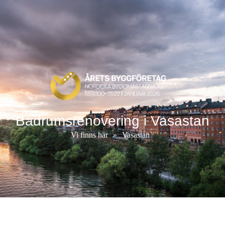
Badrumsrenovering i Vasastan
Vi finns här
»
Vasastan