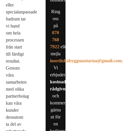
eller
Ring
specialanpassade
oss
badrum tar
på
vi hand
0
70
om hela
768
processen
7922
eller
från start
mejla
till färdigt
inordiskabyggmastarna@gmail.com
.
resultat.
Vi
Genom
erbjuder
våra
kostnadsfri
samarbeten
rådgivning
med olika
och
partnerbolag
kommer
kan våra
gärna
kunder
ut för
dessutom
en
ta del av
bedömning