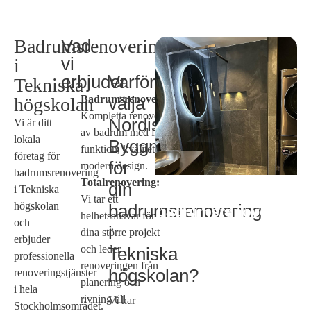
Badrumsrenovering
Vad
vi
i
erbjuder
Varför
Tekniska
Badrumsrenoveringar:
välja
högskolan
Kompletta renoveringar
Nordiska
Vi är ditt
av badrum med fokus på
lokala
Byggmästarna
funktion, kvalitet och
företag för
för
modern design.
badrumsrenovering
Totalrenovering:
din
i Tekniska
Behov av
Vi tar ett
högskolan
badrumsrenovering
badrumsrenovering
helhetsansvar för
och
i Tekniska
i
dina större projekt
högskolan?
erbjuder
och leder
Tekniska
professionella
renoveringen från
högskolan?
renoveringstjänster
planering och
i hela
rivning till
Vi har
Stockholmsområdet.