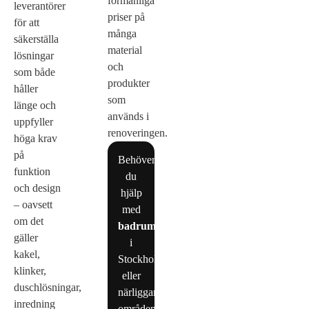
förmånliga
leverantörer
priser på
för att
många
säkerställa
material
lösningar
och
som både
produkter
håller
som
länge och
används i
uppfyller
renoveringen.
höga krav
på
Behöver
funktion
du
och design
hjälp
– oavsett
med
om det
badrumsrenovering
gäller
i
kakel,
Stockholm
klinker,
eller
duschlösningar,
närliggande
inredning
områden?