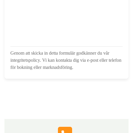
Genom att skicka in detta formulär godkänner du vår
integritetspolicy. Vi kan kontakta dig via e-post eller telefon
för bokning eller marknadsföring.
Hör av dig till oss
Fyll i formuläret, så kontaktar vi dig och berättar hur vi
snabbt och tryggt kan hjälpa dig med lösningar som
passar just din situation.