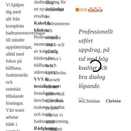
slutbesiktning för
lång
Vi hjälper
ett nyckelfärdigt
erfarenhet
dig med
resultat.
av
allt från
Kakel &
badrumsrenoveringar
kompletta
klinker:
Professionellt
och
badrumsrenoveringar
Professionell
erbjuder
utfört
till mindre
montering
snabb och
uppdateringar,
uppdrag, på
av kakel och
pålitlig
alltid med
tid med hög
klinker för
service i
fokus på
hållbara och
hela
kvalitet och
hållbara,
stilrena ytor.
Stockholm.
funktionella
bra dialog
VVS &
Oavsett
och
löpande.
installationer:
om det
estetiskt
Installation av
gäller små
tilltalande
duschar, badkar,
eller stora
Christian
lösningar.
toaletter, handfat
projekt
Vårt team
och övrig
arbetar vi
arbetar
badrumsutrustning.
alltid
både i
Rådgivning
noggrant