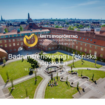
Badrumsrenovering i Tekniska
högskolan
Vi finns här
»
Tekniska högskolan