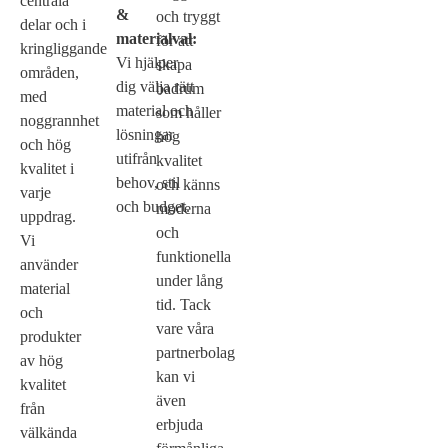
centrala
&
och tryggt
delar och i
materialval:
för att
kringliggande
Vi hjälper
skapa
områden,
dig välja rätt
badrum
med
material och
som håller
noggrannhet
lösningar
hög
och hög
utifrån
kvalitet
kvalitet i
behov, stil
och känns
varje
och budget.
moderna
uppdrag.
och
Vi
funktionella
använder
under lång
material
tid. Tack
och
vare våra
produkter
partnerbolag
av hög
kan vi
kvalitet
även
från
erbjuda
välkända