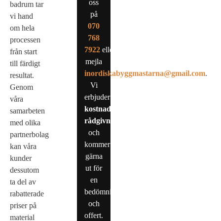
oss
badrum tar
på
vi hand
0
70
om hela
768
processen
7922
eller
från start
mejla
till färdigt
inordiskabyggmastarna@gmail.com
.
resultat.
Vi
Genom
erbjuder
våra
kostnadsfri
samarbeten
rådgivning
med olika
och
partnerbolag
kommer
kan våra
gärna
kunder
ut för
dessutom
en
ta del av
bedömning
rabatterade
och
priser på
offert.
material