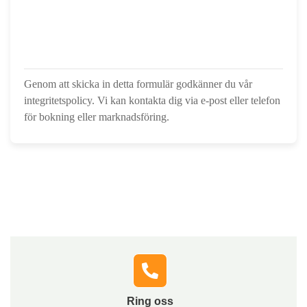
Genom att skicka in detta formulär godkänner du vår
integritetspolicy. Vi kan kontakta dig via e-post eller telefon
för bokning eller marknadsföring.
Hör av dig till oss
Fyll i formuläret, så kontaktar vi dig och berättar hur vi
snabbt och tryggt kan hjälpa dig med lösningar som
passar just din situation.
Ring oss​