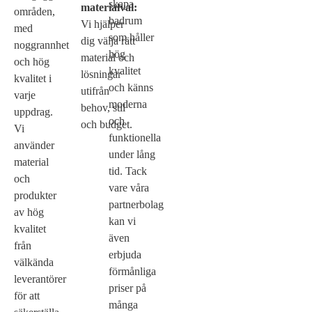
skapa
materialval:
områden,
badrum
Vi hjälper
med
som håller
dig välja rätt
noggrannhet
hög
material och
och hög
kvalitet
lösningar
kvalitet i
och känns
utifrån
varje
moderna
behov, stil
uppdrag.
och
och budget.
Vi
funktionella
använder
under lång
material
tid. Tack
och
vare våra
produkter
partnerbolag
av hög
kan vi
kvalitet
även
från
erbjuda
välkända
förmånliga
leverantörer
priser på
för att
många