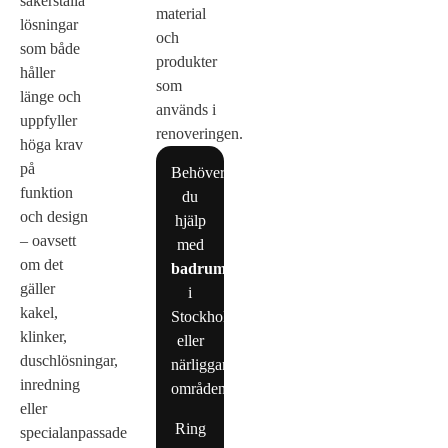
säkerställa
material
lösningar
och
som både
produkter
håller
som
länge och
används i
uppfyller
renoveringen.
höga krav
på
Behöver
funktion
du
och design
hjälp
– oavsett
med
om det
badrumsrenovering
gäller
i
kakel,
Stockholm
klinker,
eller
duschlösningar,
närliggande
inredning
områden?
eller
Ring
specialanpassade