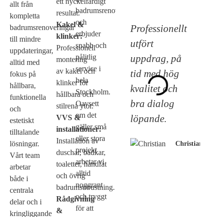
ett nyckelfärdigt
allt från
badrumsrenoveringar
resultat.
kompletta
och
Kakel &
Professionellt
badrumsrenoveringar
erbjuder
klinker:
till mindre
utfört
snabb och
Professionell
uppdateringar,
uppdrag, på
pålitlig
montering
alltid med
service i
av kakel och
tid med hög
fokus på
hela
klinker för
hållbara,
kvalitet och
Stockholm.
hållbara och
funktionella
bra dialog
Oavsett
stilrena ytor.
och
om det
löpande.
VVS &
estetiskt
gäller små
installationer:
tilltalande
eller stora
Installation av
lösningar.
Christian
projekt
duschar, badkar,
Vårt team
arbetar vi
toaletter, handfat
arbetar
alltid
och övrig
både i
noggrant
badrumsutrustning.
centrala
och tryggt
Rådgivning
delar och i
för att
&
kringliggande