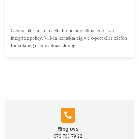
Genom att skicka in detta formulär godkänner du vår
integritetspolicy. Vi kan kontakta dig via e-post eller telefon
för bokning eller marknadsföring.
Hör av dig till oss
Fyll i formuläret, så kontaktar vi dig och berättar hur vi
snabbt och tryggt kan hjälpa dig med lösningar som
passar just din situation.
Ring oss​
070 768 79 22