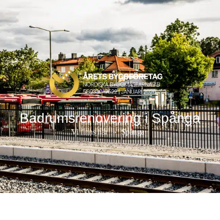
Badrumsrenovering i Spånga
Vi finns här
»
Spånga