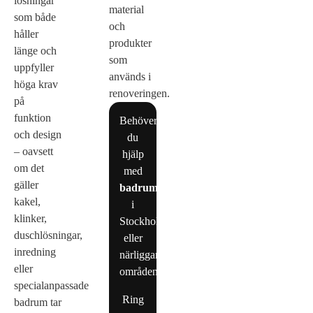
lösningar
material
som både
och
håller
produkter
länge och
som
uppfyller
används i
höga krav
renoveringen.
på
funktion
Behöver
och design
du
– oavsett
hjälp
om det
med
gäller
badrumsrenovering
kakel,
i
klinker,
Stockholm
duschlösningar,
eller
inredning
närliggande
eller
områden?
specialanpassade
Ring
badrum tar