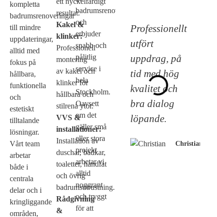
ett nyckelfärdigt
kompletta
badrumsrenoveringar
resultat.
badrumsrenoveringar
och
Kakel &
Professionellt
till mindre
erbjuder
klinker:
uppdateringar,
utfört
snabb och
Professionell
alltid med
uppdrag, på
pålitlig
montering
fokus på
service i
av kakel och
tid med hög
hållbara,
hela
klinker för
funktionella
kvalitet och
Stockholm.
hållbara och
och
bra dialog
Oavsett
stilrena ytor.
estetiskt
om det
löpande.
VVS &
tilltalande
gäller små
installationer:
lösningar.
eller stora
Installation av
Vårt team
Christian
projekt
duschar, badkar,
arbetar
arbetar vi
toaletter, handfat
både i
alltid
och övrig
centrala
noggrant
badrumsutrustning.
delar och i
och tryggt
Rådgivning
kringliggande
för att
&
områden,