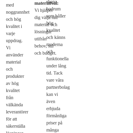
skapa
materialval:
med
badrum
Vi hjälper
noggrannhet
som håller
dig välja rätt
och hög
hög
material och
kvalitet i
kvalitet
lösningar
varje
och känns
utifrån
uppdrag.
moderna
behov, stil
Vi
och
och budget.
använder
funktionella
material
under lång
och
tid. Tack
produkter
vare våra
av hög
partnerbolag
kvalitet
kan vi
från
även
välkända
erbjuda
leverantörer
förmånliga
för att
priser på
säkerställa
många