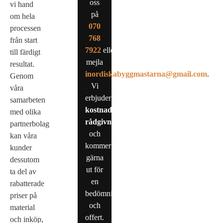
oss
vi hand
på
om hela
0
70
processen
768
från start
7922
eller
till färdigt
mejla
resultat.
inordiskabyggmastarna@gmail.com
.
Genom
Vi
våra
erbjuder
samarbeten
kostnadsfri
med olika
rådgivning
partnerbolag
och
kan våra
kommer
kunder
gärna
dessutom
ut för
ta del av
en
rabatterade
bedömning
priser på
och
material
offert.
och inköp,