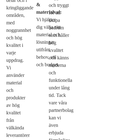
delar och i
&
och tryggt
kringliggande
materialval:
för att
områden,
Vi hjälper
skapa
med
dig välja rätt
badrum
noggrannhet
material och
som håller
och hög
lösningar
hög
kvalitet i
utifrån
kvalitet
varje
behov, stil
och känns
uppdrag.
och budget.
moderna
Vi
och
använder
funktionella
material
under lång
och
tid. Tack
produkter
vare våra
av hög
partnerbolag
kvalitet
kan vi
från
även
välkända
erbjuda
leverantörer