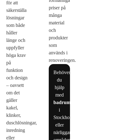
förmånliga
för att
priser på
säkerställa
många
lösningar
material
som både
och
håller
produkter
länge och
som
uppfyller
används i
höga krav
renoveringen.
på
funktion
Behöver
och design
du
– oavsett
hjälp
om det
med
gäller
badrumsrenovering
kakel,
i
klinker,
Stockholm
duschlösningar,
eller
inredning
närliggande
eller
områden?