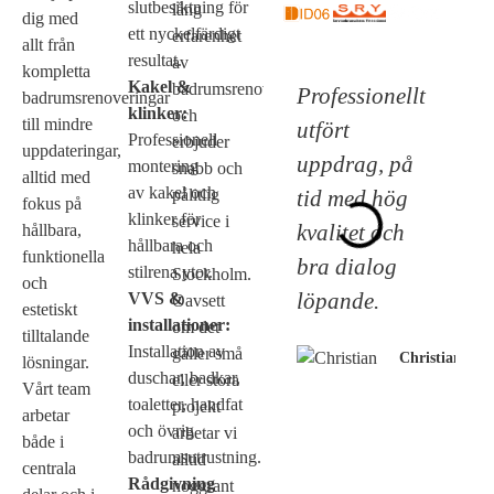
slutbesiktning för
lång
dig med
ett nyckelfärdigt
erfarenhet
allt från
resultat.
av
kompletta
Kakel &
badrumsrenoveringar
Professionellt
badrumsrenoveringar
klinker:
och
till mindre
utfört
Professionell
erbjuder
uppdateringar,
uppdrag, på
montering
snabb och
alltid med
av kakel och
tid med hög
pålitlig
fokus på
klinker för
service i
kvalitet och
hållbara,
hållbara och
hela
funktionella
bra dialog
stilrena ytor.
Stockholm.
och
löpande.
VVS &
Oavsett
estetiskt
installationer:
om det
tilltalande
Installation av
gäller små
Christian
lösningar.
duschar, badkar,
eller stora
Vårt team
toaletter, handfat
projekt
arbetar
och övrig
arbetar vi
både i
badrumsutrustning.
alltid
centrala
Rådgivning
noggrant