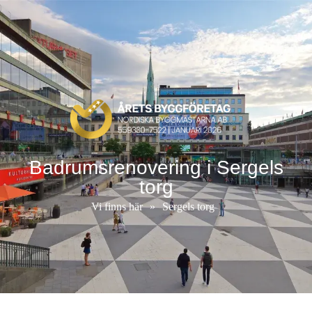
Badrumsrenovering i Sergels
torg
Vi finns här
»
Sergels torg