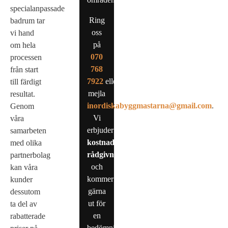
specialanpassade
Ring
badrum tar
oss
vi hand
på
om hela
0
70
processen
768
från start
7922
eller
till färdigt
mejla
resultat.
inordiskabyggmastarna@gmail.com
.
Genom
Vi
våra
erbjuder
samarbeten
kostnadsfri
med olika
rådgivning
partnerbolag
och
kan våra
kommer
kunder
gärna
dessutom
ut för
ta del av
en
rabatterade
bedömning