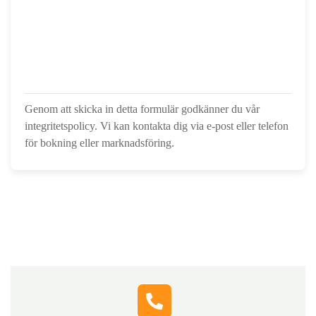
Genom att skicka in detta formulär godkänner du vår
integritetspolicy. Vi kan kontakta dig via e-post eller telefon
för bokning eller marknadsföring.
Hör av dig till oss
Fyll i formuläret, så kontaktar vi dig och berättar hur vi
snabbt och tryggt kan hjälpa dig med lösningar som
passar just din situation.