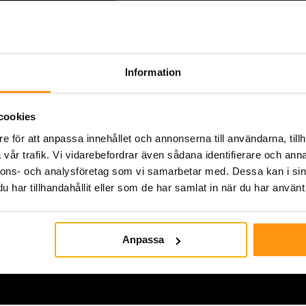
Total badrumsrenoverin
Professionellt utfört up
dialog löpande. Kände 
Information
utförde och att eventuel
sätt.
cookies
e för att anpassa innehållet och annonserna till användarna, tillh
Christian 
Total badr
vår trafik. Vi vidarebefordrar även sådana identifierare och anna
nnons- och analysföretag som vi samarbetar med. Dessa kan i sin
har tillhandahållit eller som de har samlat in när du har använt 
Anpassa