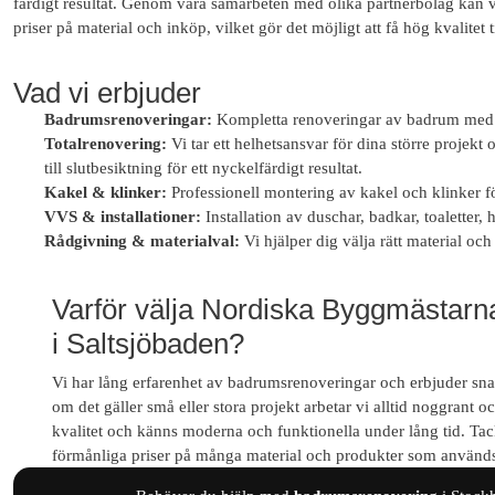
färdigt resultat. Genom våra samarbeten med olika partnerbolag kan v
priser på material och inköp, vilket gör det möjligt att få hög kvalitet t
Vad vi erbjuder
Badrumsrenoveringar:
Kompletta renoveringar av badrum med f
Totalrenovering:
Vi tar ett helhetsansvar för dina större projekt
till slutbesiktning för ett nyckelfärdigt resultat.
Kakel & klinker:
Professionell montering av kakel och klinker för
VVS & installationer:
Installation av duschar, badkar, toaletter,
Rådgivning & materialval:
Vi hjälper dig välja rätt material och
Varför välja Nordiska Byggmästarn
i Saltsjöbaden?
Vi har lång erfarenhet av badrumsrenoveringar och erbjuder snab
om det gäller små eller stora projekt arbetar vi alltid noggrant 
kvalitet och känns moderna och funktionella under lång tid. Tac
förmånliga priser på många material och produkter som används