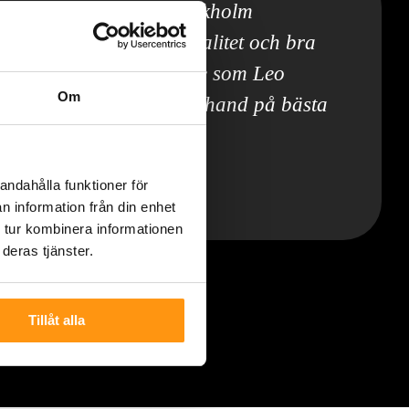
g 6 kvm i Bromma, Stockholm
pdrag, på tid med hög kvalitet och bra
mig trygg med det arbete som Leo
Om
la problem skulle tas om hand på bästa
andahålla funktioner för
| Offerta.se
umsrenovering | Bromma, Stockholm
n information från din enhet
 tur kombinera informationen
deras tjänster.
Tillåt alla