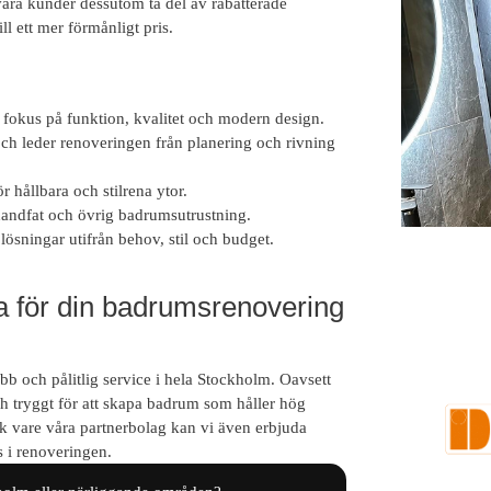
åra kunder dessutom ta del av rabatterade
ill ett mer förmånligt pris.
okus på funktion, kvalitet och modern design.
 och leder renoveringen från planering och rivning
 hållbara och stilrena ytor.
 handfat och övrig badrumsutrustning.
 lösningar utifrån behov, stil och budget.
B
a för din badrumsrenovering
b och pålitlig service i hela Stockholm. Oavsett
och tryggt för att skapa badrum som håller hög
k vare våra partnerbolag kan vi även erbjuda
 i renoveringen.