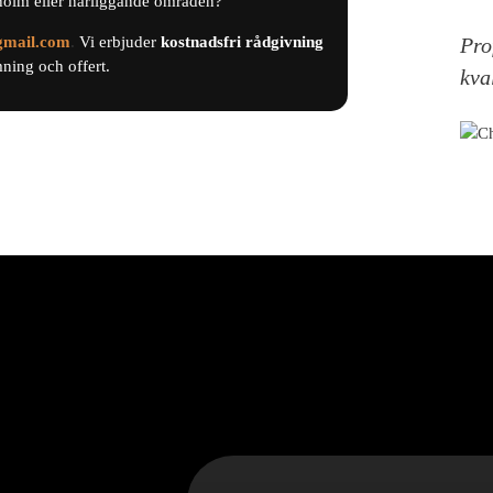
holm eller närliggande områden?
gmail.com
.
Vi erbjuder
kostnadsfri
rådgivning
Pro
ing och offert.
kva