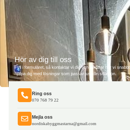
Hör av dig till oss
Fyll i formuläret, så kontaktar vi dig och berättar hur vi snabb
hjälpa dig med lösningar som passar just din situation.
Ring oss​
070 768 79 22
Mejla oss​
nordiskabyggmastarna@gmail.com