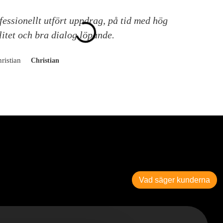
fessionellt utfört uppdrag, på tid med hög
A
litet och bra dialog löpande.
k
Christian
Vad säger kunderna