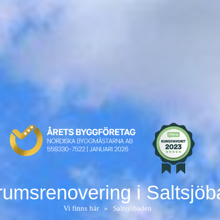
umsrenovering i Saltsjö
Vi finns här
»
Saltsjöbaden