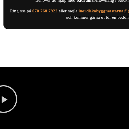
Behöver du hjälp med
badrumsrenovering
i Stock
Ring oss på
0
70 768 7922
eller mejla
inordiskabyggmastarna@
och kommer gärna ut för en bedömn