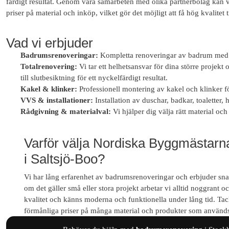
färdigt resultat. Genom våra samarbeten med olika partnerbolag kan v
priser på material och inköp, vilket gör det möjligt att få hög kvalitet t
Vad vi erbjuder
Badrumsrenoveringar:
Kompletta renoveringar av badrum med f
Totalrenovering:
Vi tar ett helhetsansvar för dina större projekt
till slutbesiktning för ett nyckelfärdigt resultat.
Kakel & klinker:
Professionell montering av kakel och klinker för
VVS & installationer:
Installation av duschar, badkar, toaletter,
Rådgivning & materialval:
Vi hjälper dig välja rätt material och
Varför välja Nordiska Byggmästarn
i Saltsjö-Boo?
Vi har lång erfarenhet av badrumsrenoveringar och erbjuder snab
om det gäller små eller stora projekt arbetar vi alltid noggrant 
kvalitet och känns moderna och funktionella under lång tid. Tac
förmånliga priser på många material och produkter som används