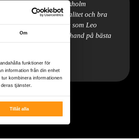
g 6 kvm i Bromma, Stockholm
pdrag, på tid med hög kvalitet och bra
mig trygg med det arbete som Leo
Om
la problem skulle tas om hand på bästa
andahålla funktioner för
| Offerta.se
umsrenovering | Bromma, Stockholm
n information från din enhet
 tur kombinera informationen
deras tjänster.
Tillåt alla