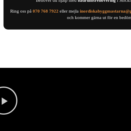
Behöver du hjälp med
badrumsrenovering
i Stock
Ring oss på
0
70 768 7922
eller mejla
inordiskabyggmastarna@
och kommer gärna ut för en bedömn