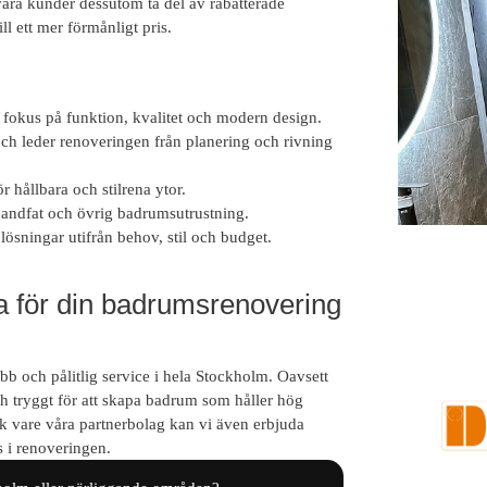
åra kunder dessutom ta del av rabatterade
ill ett mer förmånligt pris.
okus på funktion, kvalitet och modern design.
 och leder renoveringen från planering och rivning
 hållbara och stilrena ytor.
 handfat och övrig badrumsutrustning.
 lösningar utifrån behov, stil och budget.
Behov
a för din badrumsrenovering
b och pålitlig service i hela Stockholm. Oavsett
och tryggt för att skapa badrum som håller hög
k vare våra partnerbolag kan vi även erbjuda
 i renoveringen.