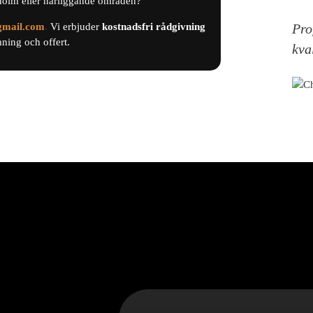
holm eller närliggande områden?
gmail.com
.
Vi erbjuder
kostnadsfri
rådgivning
Pro
ing och offert.
kva