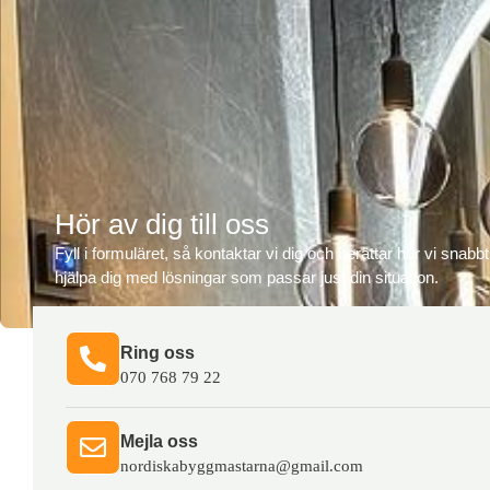
Hör av dig till oss
Fyll i formuläret, så kontaktar vi dig och berättar hur vi snabb
hjälpa dig med lösningar som passar just din situation.
Ring oss​
070 768 79 22
Mejla oss​
nordiskabyggmastarna@gmail.com