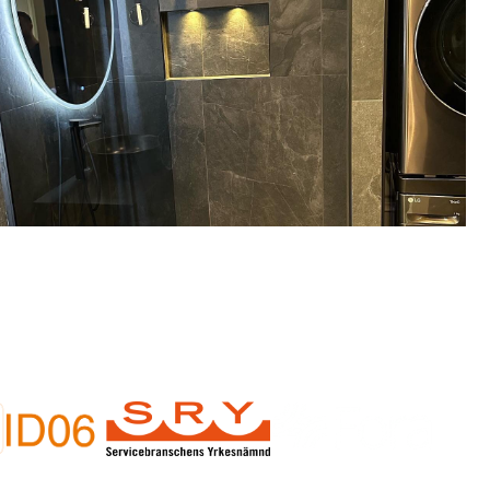
 av badrumsrenovering i Saltsjö-
Boo?