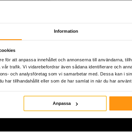
Total badrumsrenoverin
Professionellt utfört up
dialog löpande. Kände 
Information
utförde och att eventuel
sätt.
cookies
e för att anpassa innehållet och annonserna till användarna, tillh
Christian 
Total badr
vår trafik. Vi vidarebefordrar även sådana identifierare och anna
nnons- och analysföretag som vi samarbetar med. Dessa kan i sin
har tillhandahållit eller som de har samlat in när du har använt 
Anpassa