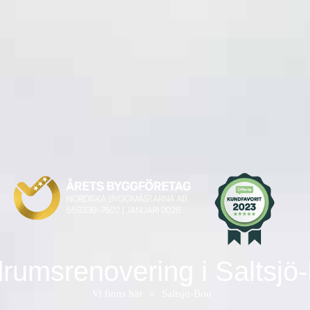
rumsrenovering i Saltsjö
Vi finns här
»
Saltsjö-Boo