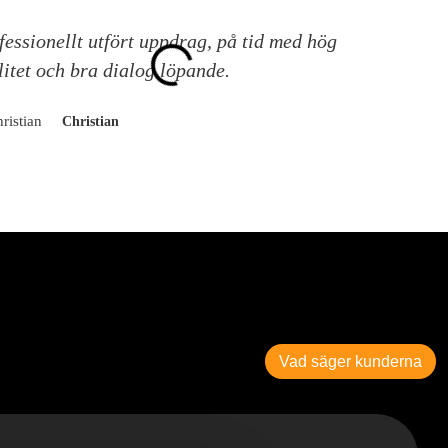
fessionellt utfört uppdrag, på tid med hög
A
litet och bra dialog löpande.
k
Christian
Vad säger kunderna