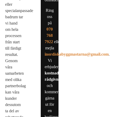
eller
Ring
specialanpassade
oss
badrum tar
på
vi hand
0
70
om hela
768
processen
7922
eller
från start
mejla
till färdigt
inordiskabyggmastarna@gmail.com
.
resultat.
Vi
Genom
erbjuder
våra
kostnadsfri
samarbeten
rådgivning
med olika
och
partnerbolag
kommer
kan våra
gärna
kunder
ut för
dessutom
en
ta del av
bedömning