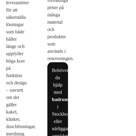
förmånliga
leverantörer
priser på
för att
många
säkerställa
material
lösningar
och
som både
produkter
håller
som
länge och
används i
uppfyller
renoveringen.
höga krav
på
Behöver
funktion
du
och design
hjälp
– oavsett
med
om det
badrumsrenovering
gäller
i
kakel,
Stockholm
klinker,
eller
duschlösningar,
närliggande
inredning
områden?