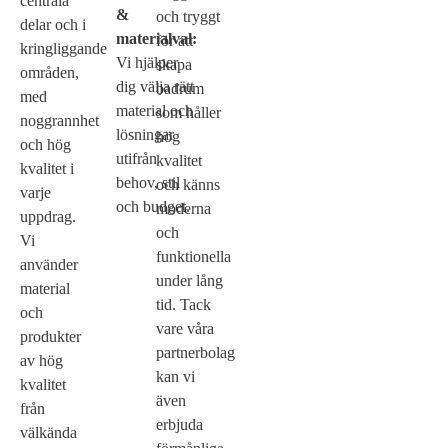
centrala
&
och tryggt
delar och i
materialval:
för att
kringliggande
Vi hjälper
skapa
områden,
dig välja rätt
badrum
med
material och
som håller
noggrannhet
lösningar
hög
och hög
utifrån
kvalitet
kvalitet i
behov, stil
och känns
varje
och budget.
moderna
uppdrag.
och
Vi
funktionella
använder
under lång
material
tid. Tack
och
vare våra
produkter
partnerbolag
av hög
kan vi
kvalitet
även
från
erbjuda
välkända