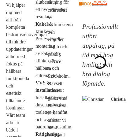
slutbesiktning för
lång
Vi hjälper
ett nyckelfärdigt
erfarenhet
dig med
resultat.
av
allt från
Kakel &
badrumsrenoveringar
Professionellt
kompletta
klinker:
och
badrumsrenoveringar
utfört
Professionell
erbjuder
till mindre
uppdrag, på
montering
snabb och
uppdateringar,
av kakel och
tid med hög
pålitlig
alltid med
klinker för
service i
kvalitet och
fokus på
hållbara och
hela
hållbara,
bra dialog
stilrena ytor.
Stockholm.
funktionella
löpande.
VVS &
Oavsett
och
installationer:
om det
estetiskt
Installation av
gäller små
Christian
tilltalande
duschar, badkar,
eller stora
lösningar.
toaletter, handfat
projekt
Vårt team
och övrig
arbetar vi
arbetar
badrumsutrustning.
alltid
både i
Rådgivning
noggrant