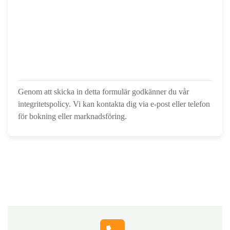
Genom att skicka in detta formulär godkänner du vår
integritetspolicy. Vi kan kontakta dig via e-post eller telefon
för bokning eller marknadsföring.
Hör av dig till oss
Fyll i formuläret, så kontaktar vi dig och berättar hur vi
snabbt och tryggt kan hjälpa dig med lösningar som
passar just din situation.