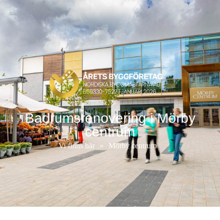
Badrumsrenovering i Mörby
centrum
Vi finns här
»
Mörby centrum