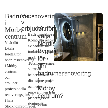
Badrumsrenovering
Vad
vi
i
erbjuder
Varför
Mörby
Badrumsrenoveringar:
välja
centrum
Kompletta renoveringar
Nordiska
Vi är ditt
av badrum med fokus på
lokala
Byggmästarna
funktion, kvalitet och
företag för
för
modern design.
badrumsrenovering
Totalrenovering:
din
i Mörby
Behov av
Vi tar ett
centrum
badrumsrenovering
badrumsrenovering
helhetsansvar för
och
i Mörby centrum?
i
dina större projekt
erbjuder
och leder
Mörby
professionella
renoveringen från
centrum?
renoveringstjänster
planering och
i hela
rivning till
Vi har
Stockholmsområdet.