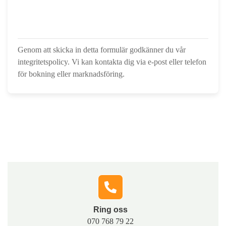
Genom att skicka in detta formulär godkänner du vår
integritetspolicy. Vi kan kontakta dig via e-post eller telefon
för bokning eller marknadsföring.
Hör av dig till oss
Fyll i formuläret, så kontaktar vi dig och berättar hur vi
snabbt och tryggt kan hjälpa dig med lösningar som
passar just din situation.
Ring oss​
070 768 79 22