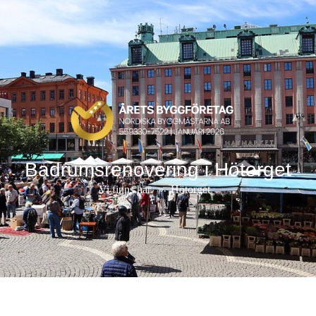
Badrumsrenovering i Hötorget
Vi finns här
»
Hötorget