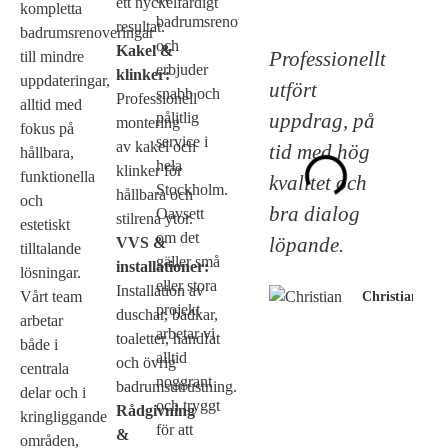
ett nyckelfärdigt
kompletta
badrumsrenoveringar
resultat.
badrumsrenoveringar
och
Kakel &
Professionellt
till mindre
erbjuder
klinker:
uppdateringar,
utfört
snabb och
Professionell
alltid med
uppdrag, på
pålitlig
montering
fokus på
service i
av kakel och
tid med hög
hållbara,
hela
klinker för
funktionella
kvalitet och
Stockholm.
hållbara och
och
bra dialog
Oavsett
stilrena ytor.
estetiskt
om det
löpande.
VVS &
tilltalande
gäller små
installationer:
lösningar.
eller stora
Installation av
Vårt team
Christian
projekt
duschar, badkar,
arbetar
arbetar vi
toaletter, handfat
både i
alltid
och övrig
centrala
noggrant
badrumsutrustning.
delar och i
och tryggt
Rådgivning
kringliggande
för att
&
områden,