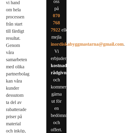
oss
vi hand
på
om hela
0
70
processen
768
från start
7922
eller
till färdigt
mejla
resultat.
inordiskabyggmastarna@gmail.com
.
Genom
Vi
våra
erbjuder
samarbeten
kostnadsfri
med olika
rådgivning
partnerbolag
och
kan våra
kommer
kunder
gärna
dessutom
ut för
ta del av
en
rabatterade
bedömning
priser på
och
material
offert.
och inköp,