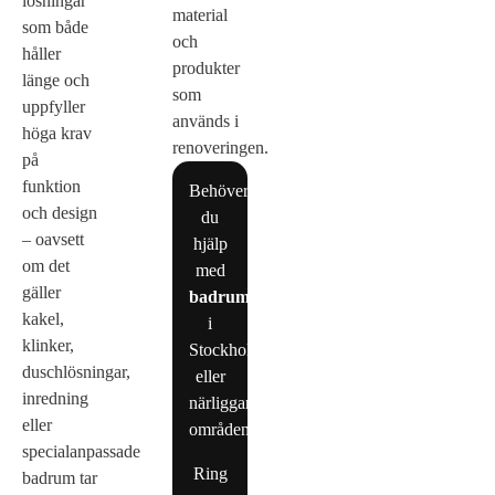
lösningar
material
som både
och
håller
produkter
länge och
som
uppfyller
används i
höga krav
renoveringen.
på
funktion
Behöver
och design
du
– oavsett
hjälp
om det
med
gäller
badrumsrenovering
kakel,
i
klinker,
Stockholm
duschlösningar,
eller
inredning
närliggande
eller
områden?
specialanpassade
Ring
badrum tar