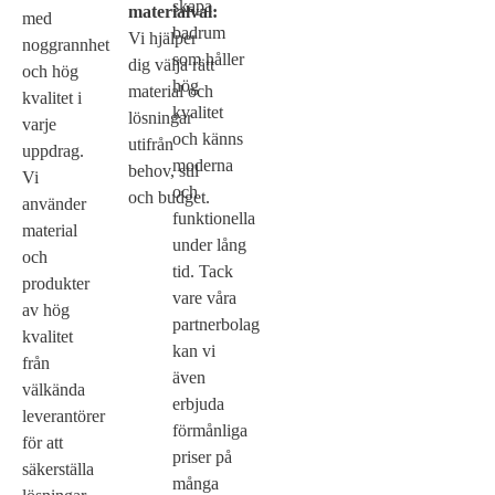
skapa
materialval:
med
badrum
Vi hjälper
noggrannhet
som håller
dig välja rätt
och hög
hög
material och
kvalitet i
kvalitet
lösningar
varje
och känns
utifrån
uppdrag.
moderna
behov, stil
Vi
och
och budget.
använder
funktionella
material
under lång
och
tid. Tack
produkter
vare våra
av hög
partnerbolag
kvalitet
kan vi
från
även
välkända
erbjuda
leverantörer
förmånliga
för att
priser på
säkerställa
många