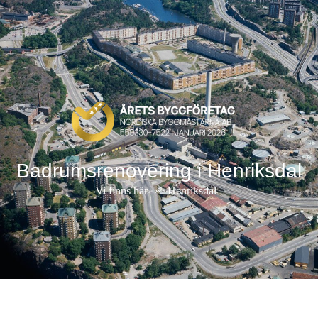
Badrumsrenovering i Henriksdal
Vi finns här
»
Henriksdal