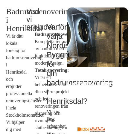
Badrumsrenovering
Vad
vi
i
erbjuder
Varför
Henriksdal
Badrumsrenoveringar:
välja
Vi är ditt
Kompletta renoveringar
lokala
Nordiska
av badrum med fokus på
företag för
Byggmästarna
funktion, kvalitet och
badrumsrenovering
för
modern design.
i
Totalrenovering:
din
Henriksdal
Behov av
Vi tar ett
och
badrumsrenovering
badrumsrenovering
helhetsansvar för
erbjuder
i Henriksdal?
i
dina större projekt
professionella
och leder
Henriksdal?
renoveringstjänster
renoveringen från
i hela
Vi har
planering och
Stockholmsområdet.
lång
rivning till
Vi hjälper
erfarenhet
slutbesiktning för
dig med
av