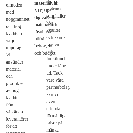
skapa
materialval:
områden,
badrum
Vi hjälper
med
som håller
dig välja rätt
noggrannhet
hög
material och
och hög
kvalitet
lösningar
kvalitet i
och känns
utifrån
varje
moderna
behov, stil
uppdrag.
och
och budget.
Vi
funktionella
använder
under lång
material
tid. Tack
och
vare våra
produkter
partnerbolag
av hög
kan vi
kvalitet
även
från
erbjuda
välkända
förmånliga
leverantörer
priser på
för att
många