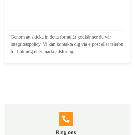
Genom att skicka in detta formulär godkänner du vår
integritetspolicy. Vi kan kontakta dig via e-post eller telefon
för bokning eller marknadsföring.
Hör av dig till oss
Fyll i formuläret, så kontaktar vi dig och berättar hur vi
snabbt och tryggt kan hjälpa dig med lösningar som
passar just din situation.
Ring oss​