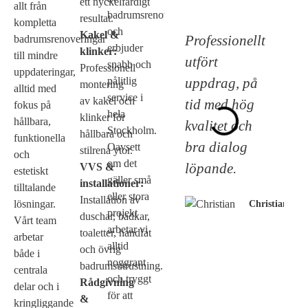
ett nyckelfärdigt
allt från
badrumsrenoveringar
resultat.
kompletta
och
Kakel &
Professionellt
badrumsrenoveringar
erbjuder
klinker:
till mindre
utfört
snabb och
Professionell
uppdateringar,
uppdrag, på
pålitlig
montering
alltid med
service i
av kakel och
tid med hög
fokus på
hela
klinker för
hållbara,
kvalitet och
Stockholm.
hållbara och
funktionella
bra dialog
Oavsett
stilrena ytor.
och
om det
löpande.
VVS &
estetiskt
gäller små
installationer:
tilltalande
eller stora
Installation av
lösningar.
Christian
projekt
duschar, badkar,
Vårt team
arbetar vi
toaletter, handfat
arbetar
alltid
och övrig
både i
noggrant
badrumsutrustning.
centrala
och tryggt
Rådgivning
delar och i
för att
&
kringliggande