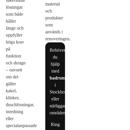
säkerställa
material
lösningar
och
som både
produkter
håller
som
länge och
används i
uppfyller
renoveringen.
höga krav
på
Behöver
funktion
du
och design
hjälp
– oavsett
med
om det
badrumsrenovering
gäller
i
kakel,
Stockholm
klinker,
eller
duschlösningar,
närliggande
inredning
områden?
eller
Ring
specialanpassade