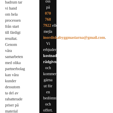
oss
badrum tar
på
vi hand
0
70
om hela
768
processen
7922
eller
från start
mejla
till färdigt
inordiskabyggmastarna@gmail.com
.
resultat.
Vi
Genom
erbjuder
våra
kostnadsfri
samarbeten
rådgivning
med olika
och
partnerbolag
kommer
kan våra
gärna
kunder
ut för
dessutom
en
ta del av
bedömning
rabatterade
och
priser på
offert.
material