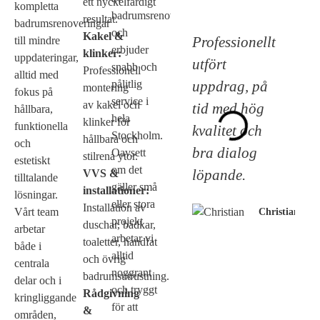
ett nyckelfärdigt
kompletta
badrumsrenoveringar
resultat.
badrumsrenoveringar
och
Kakel &
Professionellt
till mindre
erbjuder
klinker:
uppdateringar,
utfört
snabb och
Professionell
alltid med
uppdrag, på
pålitlig
montering
fokus på
service i
av kakel och
tid med hög
hållbara,
hela
klinker för
funktionella
kvalitet och
Stockholm.
hållbara och
och
bra dialog
Oavsett
stilrena ytor.
estetiskt
om det
löpande.
VVS &
tilltalande
gäller små
installationer:
lösningar.
eller stora
Installation av
Vårt team
Christian
projekt
duschar, badkar,
arbetar
arbetar vi
toaletter, handfat
både i
alltid
och övrig
centrala
noggrant
badrumsutrustning.
delar och i
och tryggt
Rådgivning
kringliggande
för att
&
områden,