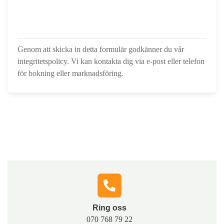
Genom att skicka in detta formulär godkänner du vår
integritetspolicy. Vi kan kontakta dig via e-post eller telefon
för bokning eller marknadsföring.
Hör av dig till oss
Fyll i formuläret, så kontaktar vi dig och berättar hur vi
snabbt och tryggt kan hjälpa dig med lösningar som
passar just din situation.
Ring oss​
070 768 79 22