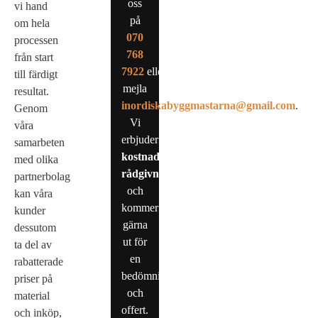
oss
vi hand
på
om hela
0
70
processen
768
från start
7922
eller
till färdigt
mejla
resultat.
inordiskabyggmastarna@gmail.com
.
Genom
Vi
våra
erbjuder
samarbeten
kostnadsfri
med olika
rådgivning
partnerbolag
och
kan våra
kommer
kunder
gärna
dessutom
ut för
ta del av
en
rabatterade
bedömning
priser på
och
material
offert.
och inköp,