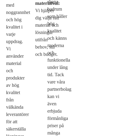
skapa
materialval:
med
badrum
Vi hjälper
noggrannhet
som håller
dig välja rätt
och hög
hög
material och
kvalitet i
kvalitet
lösningar
varje
och känns
utifrån
uppdrag.
moderna
behov, stil
Vi
och
och budget.
använder
funktionella
material
under lång
och
tid. Tack
produkter
vare våra
av hög
partnerbolag
kvalitet
kan vi
från
även
välkända
erbjuda
leverantörer
förmånliga
för att
priser på
säkerställa
många