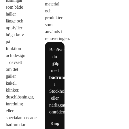
lösningar
material
som både
och
håller
produkter
länge och
som
uppfyller
används i
höga krav
renoveringen.
på
funktion
Behöver
och design
du
– oavsett
hjälp
om det
med
gäller
badrumsrenovering
kakel,
i
klinker,
Stockholm
duschlösningar,
eller
inredning
närliggande
eller
områden?
specialanpassade
Ring
badrum tar