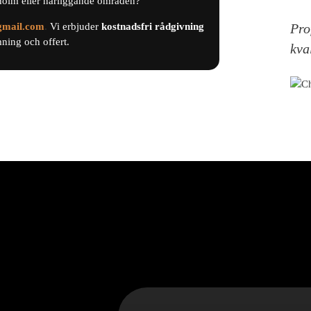
holm eller närliggande områden?
gmail.com
.
Vi erbjuder
kostnadsfri
rådgivning
Pro
ing och offert.
kva