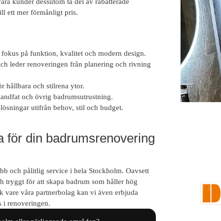
åra kunder dessutom ta del av rabatterade
ill ett mer förmånligt pris.
okus på funktion, kvalitet och modern design.
 och leder renoveringen från planering och rivning
 hållbara och stilrena ytor.
 handfat och övrig badrumsutrustning.
 lösningar utifrån behov, stil och budget.
B
a för din badrumsrenovering
b och pålitlig service i hela Stockholm. Oavsett
och tryggt för att skapa badrum som håller hög
k vare våra partnerbolag kan vi även erbjuda
 i renoveringen.