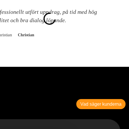
fessionellt utfört uppdrag, på tid med hög
A
litet och bra dialog löpande.
k
Christian
Vad säger kunderna