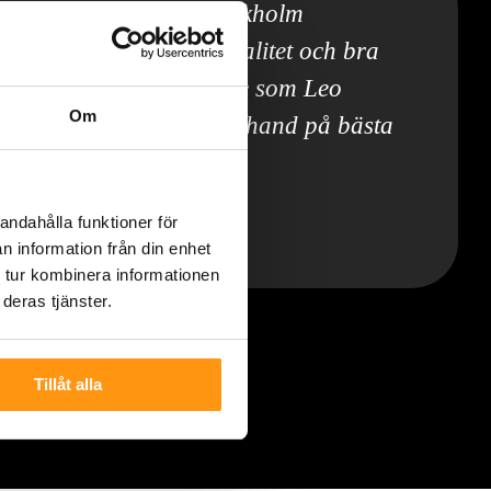
g 6 kvm i Bromma, Stockholm
pdrag, på tid med hög kvalitet och bra
mig trygg med det arbete som Leo
Om
la problem skulle tas om hand på bästa
andahålla funktioner för
| Offerta.se
umsrenovering | Bromma, Stockholm
n information från din enhet
 tur kombinera informationen
deras tjänster.
Tillåt alla