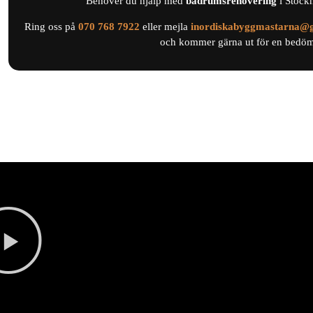
Behöver du hjälp med
badrumsrenovering
i Stock
Ring oss på
0
70 768 7922
eller mejla
inordiskabyggmastarna@
och kommer gärna ut för en bedömn