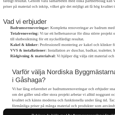
färdigt resultat. Genom våra samarbeten med olika partnerbolag kan v
priser på material och inköp, vilket gör det möjligt att få hög kvalitet t
Vad vi erbjuder
Badrumsrenoveringar:
Kompletta renoveringar av badrum med f
Totalrenovering:
Vi tar ett helhetsansvar för dina större projekt
till slutbesiktning för ett nyckelfärdigt resultat.
Kakel & klinker:
Professionell montering av kakel och klinker för
VVS & installationer:
Installation av duschar, badkar, toaletter,
Rådgivning & materialval:
Vi hjälper dig välja rätt material och
Varför välja Nordiska Byggmästarn
i Gåshaga?
Vi har lång erfarenhet av badrumsrenoveringar och erbjuder snab
om det gäller små eller stora projekt arbetar vi alltid noggrant 
kvalitet och känns moderna och funktionella under lång tid. Tac
förmånliga priser på många material och produkter som används