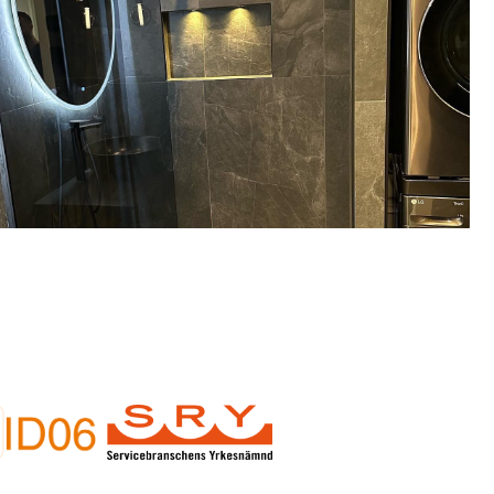
ehov av badrumsrenovering i
Gåshaga?