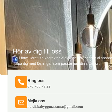
Hör av dig till oss
Fyll i formuläret, så kontaktar vi dig och berättar hur vi snabb
hjälpa dig med lösningar som passar just din situation.
Ring oss​
070 768 79 22
Mejla oss​
nordiskabyggmastarna@gmail.com