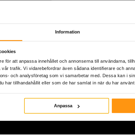
Total badrumsrenoverin
Professionellt utfört up
dialog löpande. Kände 
Information
utförde och att eventuel
sätt.
cookies
e för att anpassa innehållet och annonserna till användarna, tillh
Christian 
Total badr
vår trafik. Vi vidarebefordrar även sådana identifierare och anna
nnons- och analysföretag som vi samarbetar med. Dessa kan i sin
har tillhandahållit eller som de har samlat in när du har använt 
Anpassa