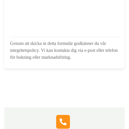
Genom att skicka in detta formulär godkänner du vår
integritetspolicy. Vi kan kontakta dig via e-post eller telefon
för bokning eller marknadsföring.
Hör av dig till oss
Fyll i formuläret, så kontaktar vi dig och berättar hur vi
snabbt och tryggt kan hjälpa dig med lösningar som
passar just din situation.