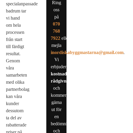
Ring
specialanpassade
oss
badrum tar
på
vi hand
0
70
om hela
768
processen
7922
eller
från start
mejla
till färdigt
inordiskabyggmastarna@gmail.com
.
resultat.
Vi
Genom
erbjuder
våra
kostnadsfri
samarbeten
rådgivning
med olika
och
partnerbolag
kommer
kan våra
gärna
kunder
ut för
dessutom
en
ta del av
bedömning
rabatterade
och
priser på