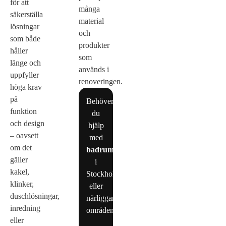
för att
många
säkerställa
material
lösningar
och
som både
produkter
håller
som
länge och
används i
uppfyller
renoveringen.
höga krav
på
Behöver
funktion
du
och design
hjälp
– oavsett
med
om det
badrumsrenovering
gäller
i
kakel,
Stockholm
klinker,
eller
duschlösningar,
närliggande
inredning
områden?
eller