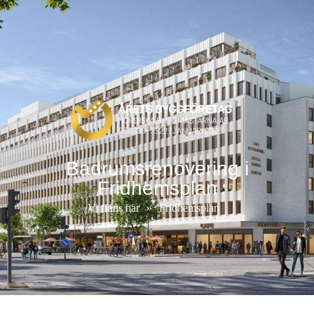
Badrumsrenovering i
Fridhemsplan
Vi finns här
»
Fridhemsplan