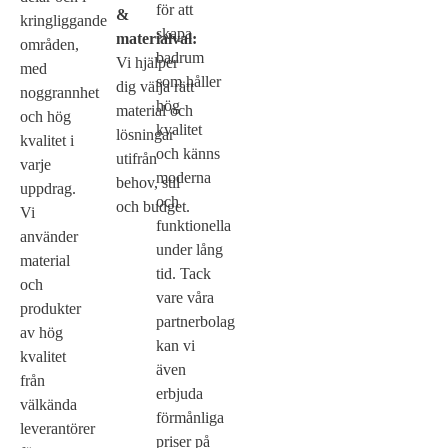
för att
&
kringliggande
skapa
materialval:
områden,
badrum
Vi hjälper
med
som håller
dig välja rätt
noggrannhet
hög
material och
och hög
kvalitet
lösningar
kvalitet i
och känns
utifrån
varje
moderna
behov, stil
uppdrag.
och
och budget.
Vi
funktionella
använder
under lång
material
tid. Tack
och
vare våra
produkter
partnerbolag
av hög
kan vi
kvalitet
även
från
erbjuda
välkända
förmånliga
leverantörer
priser på