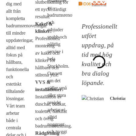
erfarenhet
slutbesiktning för
dig med
av
ett nyckelfärdigt
allt från
badrumsrenoveringar
resultat.
kompletta
och
Kakel &
Professionellt
badrumsrenoveringar
erbjuder
klinker:
till mindre
utfört
snabb och
Professionell
uppdateringar,
uppdrag, på
pålitlig
montering
alltid med
service i
av kakel och
tid med hög
fokus på
hela
klinker för
hållbara,
kvalitet och
Stockholm.
hållbara och
funktionella
bra dialog
Oavsett
stilrena ytor.
och
om det
löpande.
VVS &
estetiskt
gäller små
installationer:
tilltalande
eller stora
Installation av
lösningar.
Christian
projekt
duschar, badkar,
Vårt team
arbetar vi
toaletter, handfat
arbetar
alltid
och övrig
både i
noggrant
badrumsutrustning.
centrala
och tryggt
Rådgivning
delar och i