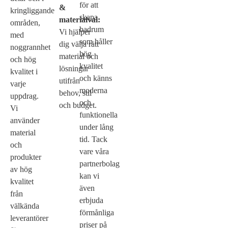
för att
&
kringliggande
skapa
materialval:
områden,
badrum
Vi hjälper
med
som håller
dig välja rätt
noggrannhet
hög
material och
och hög
kvalitet
lösningar
kvalitet i
och känns
utifrån
varje
moderna
behov, stil
uppdrag.
och
och budget.
Vi
funktionella
använder
under lång
material
tid. Tack
och
vare våra
produkter
partnerbolag
av hög
kan vi
kvalitet
även
från
erbjuda
välkända
förmånliga
leverantörer
priser på