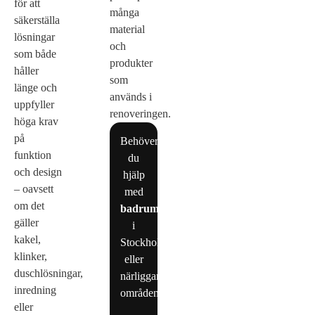
för att
många
säkerställa
material
lösningar
och
som både
produkter
håller
som
länge och
används i
uppfyller
renoveringen.
höga krav
på
Behöver
funktion
du
och design
hjälp
– oavsett
med
om det
badrumsrenovering
gäller
i
kakel,
Stockholm
klinker,
eller
duschlösningar,
närliggande
inredning
områden?
eller