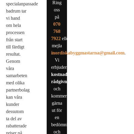
Ring
specialanpassade
oss
badrum tar
på
vi hand
0
70
om hela
768
processen
7922
eller
från start
mejla
till färdigt
inordiskabyggmastarna@gmail.com
.
resultat.
Vi
Genom
erbjuder
våra
kostnadsfri
samarbeten
rådgivning
med olika
och
partnerbolag
kommer
kan våra
gärna
kunder
ut för
dessutom
en
ta del av
bedömning
rabatterade
och
priser på