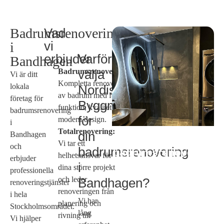
Badrumsrenovering
Vad
vi
i
erbjuder
Varför
Bandhagen
Badrumsrenoveringar:
välja
Vi är ditt
Kompletta renoveringar
lokala
Nordiska
av badrum med fokus på
företag för
Byggmästarna
funktion, kvalitet och
badrumsrenovering
för
modern design.
i
Totalrenovering:
din
Bandhagen
Behov av
Vi tar ett
och
badrumsrenovering
badrumsrenovering
helhetsansvar för
erbjuder
i Bandhagen?
i
dina större projekt
professionella
och leder
Bandhagen?
renoveringstjänster
renoveringen från
i hela
Vi har
planering och
Stockholmsområdet.
lång
rivning till
Vi hjälper