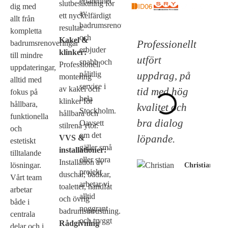
erfarenhet
slutbesiktning för
dig med
av
ett nyckelfärdigt
allt från
badrumsrenoveringar
resultat.
kompletta
och
Kakel &
Professionellt
badrumsrenoveringar
erbjuder
klinker:
till mindre
utfört
snabb och
Professionell
uppdateringar,
uppdrag, på
pålitlig
montering
alltid med
service i
av kakel och
tid med hög
fokus på
hela
klinker för
hållbara,
kvalitet och
Stockholm.
hållbara och
funktionella
bra dialog
Oavsett
stilrena ytor.
och
om det
löpande.
VVS &
estetiskt
gäller små
installationer:
tilltalande
eller stora
Installation av
lösningar.
Christian
projekt
duschar, badkar,
Vårt team
arbetar vi
toaletter, handfat
arbetar
alltid
och övrig
både i
noggrant
badrumsutrustning.
centrala
och tryggt
Rådgivning
delar och i