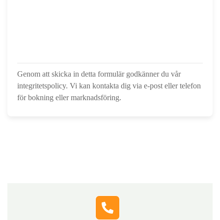
Genom att skicka in detta formulär godkänner du vår
integritetspolicy. Vi kan kontakta dig via e-post eller telefon
för bokning eller marknadsföring.
Hör av dig till oss
Fyll i formuläret, så kontaktar vi dig och berättar hur vi
snabbt och tryggt kan hjälpa dig med lösningar som
passar just din situation.