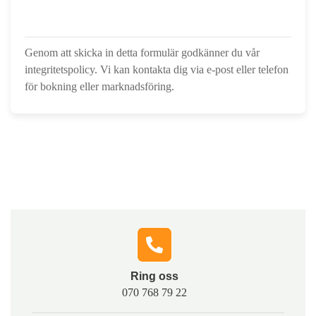
Genom att skicka in detta formulär godkänner du vår
integritetspolicy. Vi kan kontakta dig via e-post eller telefon
för bokning eller marknadsföring.
Hör av dig till oss
Fyll i formuläret, så kontaktar vi dig och berättar hur vi
snabbt och tryggt kan hjälpa dig med lösningar som
passar just din situation.
Ring oss​
070 768 79 22