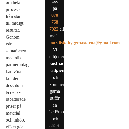
oss
om hela
på
processen
0
70
från start
768
till färdigt
7922
eller
resultat.
mejla
Genom
inordiskabyggmastarna@gmail.com
.
våra
Vi
samarbeten
erbjuder
med olika
kostnadsfri
partnerbolag
rådgivning
kan våra
och
kunder
kommer
dessutom
gärna
ta del av
ut för
rabatterade
en
priser på
bedömning
material
och
och inköp,
offert.
vilket gör