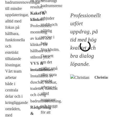
ett nyckelfärdigt
badrumsrenoveringar
badrumsrenoveringar
resultat.
till mindre
och
Kakel &
Professionellt
uppdateringar,
erbjuder
klinker:
alltid med
utfört
snabb och
Professionell
fokus på
uppdrag, på
pålitlig
montering
hållbara,
service i
av kakel och
tid med hög
funktionella
hela
klinker för
och
kvalitet och
Stockholm.
hållbara och
estetiskt
bra dialog
Oavsett
stilrena ytor.
tilltalande
om det
löpande.
VVS &
lösningar.
gäller små
installationer:
Vårt team
eller stora
Installation av
arbetar
Christian
projekt
duschar, badkar,
både i
arbetar vi
toaletter, handfat
centrala
alltid
och övrig
delar och i
noggrant
badrumsutrustning.
kringliggande
och tryggt
Rådgivning
områden,
för att
&
med