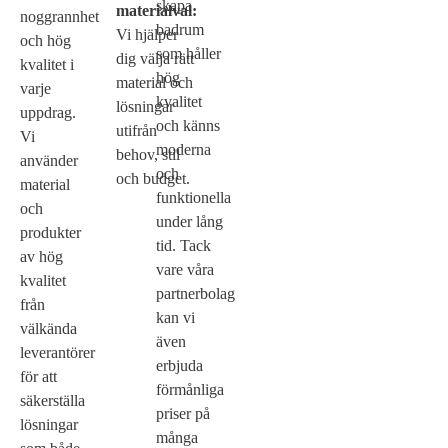
skapa
materialval:
noggrannhet
badrum
Vi hjälper
och hög
som håller
dig välja rätt
kvalitet i
hög
material och
varje
kvalitet
lösningar
uppdrag.
och känns
utifrån
Vi
moderna
behov, stil
använder
och
och budget.
material
funktionella
och
under lång
produkter
tid. Tack
av hög
vare våra
kvalitet
partnerbolag
från
kan vi
välkända
även
leverantörer
erbjuda
för att
förmånliga
säkerställa
priser på
lösningar
många