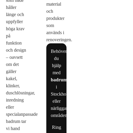
som både
material
håller
och
länge och
produkter
uppfyller
som
höga krav
används i
på
renoveringen.
funktion
och design
Behöver
– oavsett
du
om det
hjälp
gäller
med
kakel,
badrumsrenovering
klinker,
i
duschlösningar,
Stockholm
inredning
eller
eller
närliggande
specialanpassade
områden?
badrum tar
Ring
vi hand