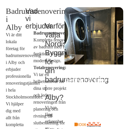
Badrumsrenovering
Vad
vi
i
erbjuder
Varför
Alby
Badrumsrenoveringar:
välja
Vi är ditt
Kompletta renoveringar
lokala
Nordiska
av badrum med fokus på
företag för
Byggmästarna
funktion, kvalitet och
badrumsrenovering
för
modern design.
i Alby och
Totalrenovering:
din
erbjuder
Behov av
Vi tar ett
professionella
badrumsrenovering
badrumsrenovering
helhetsansvar för
renoveringstjänster
i Alby?
i
dina större projekt
i hela
och leder
Alby?
Stockholmsområdet.
renoveringen från
Vi hjälper
Vi har
planering och
dig med
lång
rivning till
allt från
erfarenhet
slutbesiktning för
kompletta
av