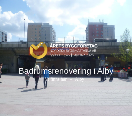
Badrumsrenovering i Alby
Vi finns här
»
Alby