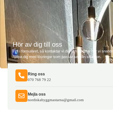
Hör av dig till oss
Fyll i formuläret, så kontaktar vi dig och berättar hur vi snabb
hjälpa dig med lösningar som passar just din situation.
Ring oss​
070 768 79 22
Mejla oss​
nordiskabyggmastarna@gmail.com