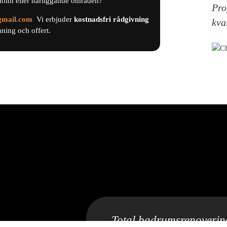
holm eller närliggande områden?
Pro
gmail.com
.
Vi erbjuder
kostnadsfri
rådgivning
kva
ing och offert.
Total badrumsrenoverin