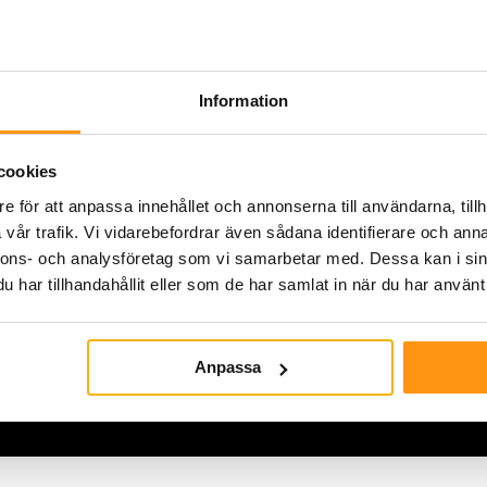
Professionellt utfört up
dialog löpande. Kände 
utförde och att eventuel
Information
sätt.
cookies
Christian 
e för att anpassa innehållet och annonserna till användarna, tillh
Total badr
vår trafik. Vi vidarebefordrar även sådana identifierare och anna
nnons- och analysföretag som vi samarbetar med. Dessa kan i sin
har tillhandahållit eller som de har samlat in när du har använt 
Anpassa