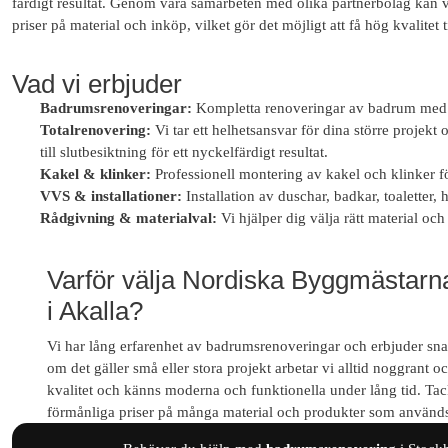
färdigt resultat. Genom våra samarbeten med olika partnerbolag kan v
priser på material och inköp, vilket gör det möjligt att få hög kvalitet t
Vad vi erbjuder
Badrumsrenoveringar:
Kompletta renoveringar av badrum med f
Totalrenovering:
Vi tar ett helhetsansvar för dina större projekt
till slutbesiktning för ett nyckelfärdigt resultat.
Kakel & klinker:
Professionell montering av kakel och klinker för
VVS & installationer:
Installation av duschar, badkar, toaletter,
Rådgivning & materialval:
Vi hjälper dig välja rätt material och
Varför välja Nordiska Byggmästarn
i Akalla?
Vi har lång erfarenhet av badrumsrenoveringar och erbjuder snab
om det gäller små eller stora projekt arbetar vi alltid noggrant 
kvalitet och känns moderna och funktionella under lång tid. Tac
förmånliga priser på många material och produkter som används