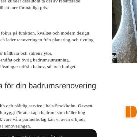
åra kunder dessutom ta del av rabatterade
ill ett mer förmånligt pris.
okus på funktion, kvalitet och modern design.
 och leder renoveringen från planering och rivning
 hållbara och stilrena ytor.
 handfat och övrig badrumsutrustning.
 lösningar utifrån behov, stil och budget.
Beho
a för din badrumsrenovering
b och pålitlig service i hela Stockholm. Oavsett
och tryggt för att skapa badrum som håller hög
k vare våra partnerbolag kan vi även erbjuda
 i renoveringen.