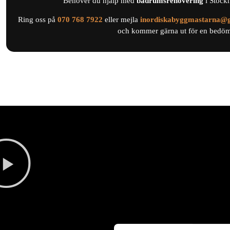
Behöver du hjälp med
badrumsrenovering
i Stock
Ring oss på
0
70 768 7922
eller mejla
inordiskabyggmastarna@
och kommer gärna ut för en bedömn