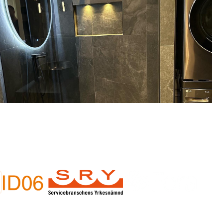
v av badrumsrenovering i Akalla?