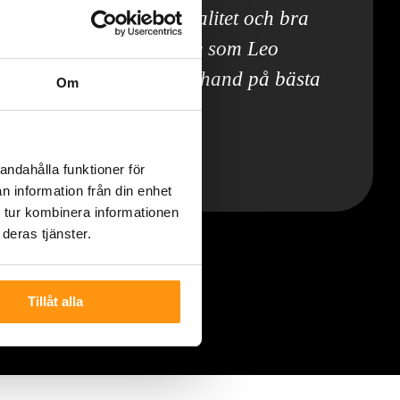
pdrag, på tid med hög kvalitet och bra
mig trygg med det arbete som Leo
la problem skulle tas om hand på bästa
Om
| Offerta.se
andahålla funktioner för
umsrenovering | Bromma, Stockholm
n information från din enhet
 tur kombinera informationen
deras tjänster.
Tillåt alla