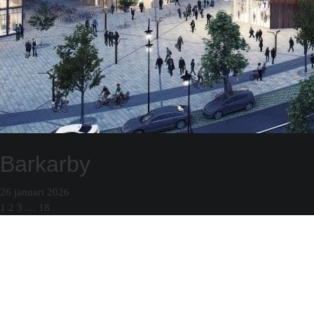
Barkarby
26 januari 2026
1
2
3
…
18